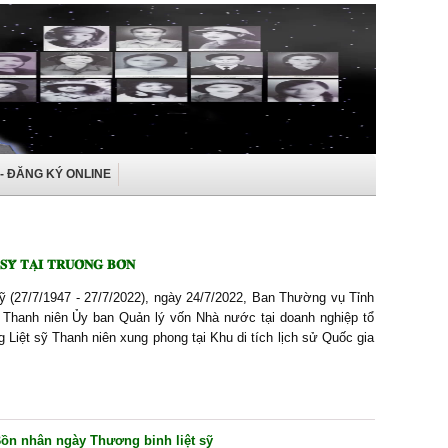
 - ĐĂNG KÝ ONLINE
𝐒𝐘̃ 𝐓𝐀̣𝐈 𝐓𝐑𝐔𝐎̂𝐍𝐆 𝐁𝐎̂̀𝐍
ỹ (27/7/1947 - 27/7/2022), ngày 24/7/2022, Ban Thường vụ Tỉnh
Thanh niên Ủy ban Quản lý vốn Nhà nước tại doanh nghiệp tổ
 Liệt sỹ Thanh niên xung phong tại Khu di tích lịch sử Quốc gia
n nhân ngày Thương binh liệt sỹ