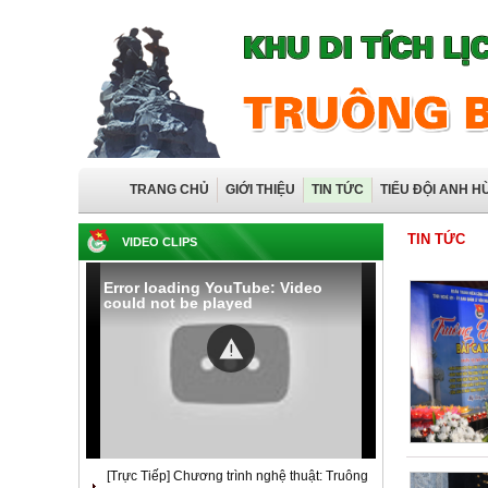
TRANG CHỦ
GIỚI THIỆU
TIN TỨC
TIỂU ĐỘI ANH H
TIN TỨC
VIDEO CLIPS
Error loading YouTube: Video
could not be played
[Trực Tiếp] Chương trình nghệ thuật: Truông