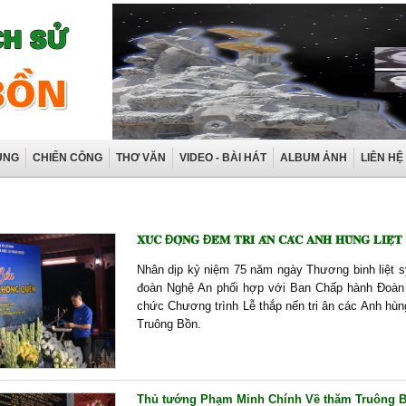
ÙNG
CHIẾN CÔNG
THƠ VĂN
VIDEO - BÀI HÁT
ALBUM ẢNH
LIÊN HỆ
𝐗𝐔́𝐂 Đ𝐎̣̂𝐍𝐆 Đ𝐄̂𝐌 𝐓𝐑𝐈 𝐀̂𝐍 𝐂𝐀́𝐂 𝐀𝐍𝐇 𝐇𝐔̀𝐍𝐆 𝐋𝐈𝐄̣̂𝐓 
Nhân dịp kỷ niệm 75 năm ngày Thương binh liệt s
đoàn Nghệ An phối hợp với Ban Chấp hành Đoàn 
chức Chương trình Lễ thắp nến tri ân các Anh hùng
Truông Bồn.
Thủ tướng Phạm Minh Chính Về thăm Truông Bồ