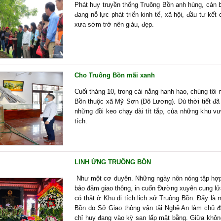
Phát huy truyền thống Truông Bồn anh hùng, cán
đang nỗ lực phát triển kinh tế, xã hội, đầu tư kế
xưa sớm trở nên giàu, đẹp.
Cho Truông Bồn mãi xanh
Cuối tháng 10, trong cái nắng hanh hao, chúng tôi
Bồn thuộc xã Mỹ Sơn (Đô Lương). Dù thời tiết đ
những đồi keo chạy dài tít tắp, của những khu vư
tích.
LINH ỨNG TRUÔNG BỒN
Như một cơ duyên. Những ngày nôn nóng tập hợp cá
bảo đảm giao thông, in cuốn Đường xuyên cung lử
có thật ở Khu di tích lịch sử Truông Bồn. Đấy là 
Bồn do Sở Giao thông vận tải Nghệ An làm chủ đ
chỉ huy đang vào kỳ san lấp mặt bằng. Giữa không