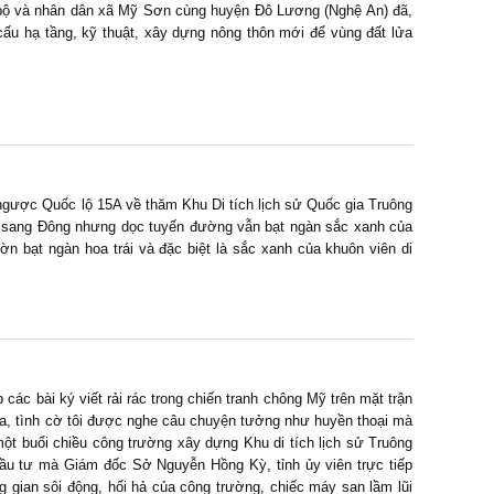
 bộ và nhân dân xã Mỹ Sơn cùng huyện Đô Lương (Nghệ An) đã,
t cấu hạ tầng, kỹ thuật, xây dựng nông thôn mới để vùng đất lửa
 ngược Quốc lộ 15A về thăm Khu Di tích lịch sử Quốc gia Truông
ã sang Đông nhưng dọc tuyến đường vẫn bạt ngàn sắc xanh của
ờn bạt ngàn hoa trái và đặc biệt là sắc xanh của khuôn viên di
c bài ký viết rải rác trong chiến tranh chông Mỹ trên mặt trận
a, tình cờ tôi được nghe câu chuyện tưởng như huyền thoại mà
một buổi chiều công trường xây dựng Khu di tích lịch sử Truông
ầu tư mà Giám đốc Sở Nguyễn Hồng Kỳ, tỉnh ủy viên trực tiếp
 gian sôi động, hối hả của công trường, chiếc máy san lầm lũi