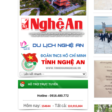
HỖ TRỢ TRỰC TUYẾN
Hotline - 0916.480.772
Hôm nay:
-
Tất cả:
154644
110,915,664