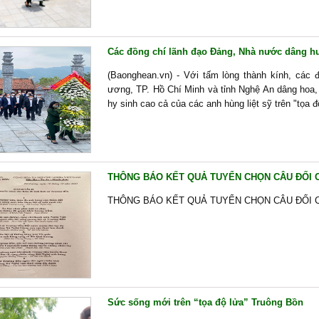
Các đồng chí lãnh đạo Đảng, Nhà nước dâng hươ
(Baonghean.vn) - Với tấm lòng thành kính, các 
ương, TP. Hồ Chí Minh và tỉnh Nghệ An dâng hoa,
hy sinh cao cả của các anh hùng liệt sỹ trên "tọa 
THÔNG BÁO KẾT QUẢ TUYỂN CHỌN CÂU ĐỐI C
THÔNG BÁO KẾT QUẢ TUYỂN CHỌN CÂU ĐỐI 
Sức sống mới trên “tọa độ lửa” Truông Bồn