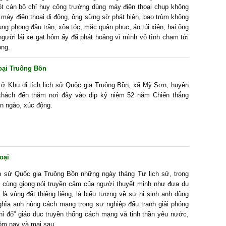
Một cán bộ chỉ huy công trường dùng máy điện thoại chụp không
 máy điện thoại di động, ông sững sờ phát hiện, bao trùm không
ung phong đầu trần, xõa tóc, mặc quân phục, áo túi xiên, hai ông
ười lái xe gạt hôm ấy đã phát hoảng vì mình vô tình chạm tới
ong.
oại Truông Bồn
g ở Khu di tích lịch sử Quốc gia Truông Bồn, xã Mỹ Sơn, huyện
hách đến thăm nơi đây vào dịp kỷ niệm 52 năm Chiến thắng
ẹn ngào, xúc động.
oại
h sử Quốc gia Truông Bồn những ngày tháng Tư lịch sử, trong
g cùng giọng nói truyền cảm của người thuyết minh như đưa du
là vùng đất thiêng liêng, là biểu tượng về sự hi sinh anh dũng
ghĩa anh hùng cách mạng trong sự nghiệp đấu tranh giải phóng
hỉ đỏ” giáo dục truyền thống cách mạng và tinh thần yêu nước,
ôm nay và mai sau...