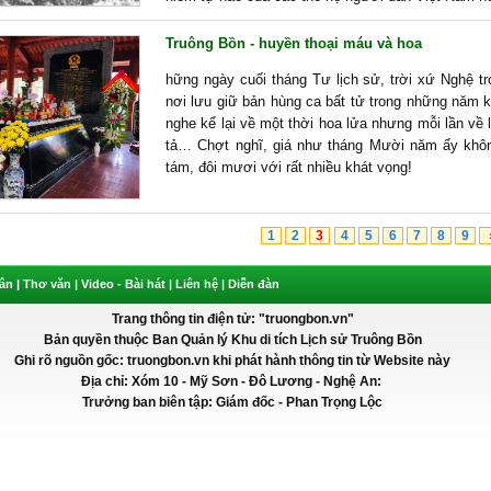
Truông Bồn - huyền thoại máu và hoa
hững ngày cuối tháng Tư lịch sử, trời xứ Nghệ tr
nơi lưu giữ bản hùng ca bất tử trong những năm 
nghe kể lại về một thời hoa lửa nhưng mỗi lần về 
tả… Chợt nghĩ, giá như tháng Mười năm ấy không
tám, đôi mươi với rất nhiều khát vọng!
1
2
3
4
5
6
7
8
9
»
 ân
|
Thơ văn
|
Video - Bài hát
|
Liên hệ
|
Diễn đàn
Trang thông tin điện tử: "truongbon.vn"
Bản quyền thuộc Ban Quản lý Khu di tích Lịch sử Truông Bồn
Ghi rõ nguồn gốc: truongbon.vn khi phát hành thông tin từ Website này
Địa chỉ: Xóm 10 - Mỹ Sơn - Đô Lương - Nghệ An:
Trưởng ban biên tập: Giám đốc - Phan Trọng Lộc