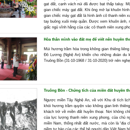
gạt đất, cạnh vách núi đã được bạt thấp taluy. 
gian chiếc máy gạt đất. Khi ông mở lại khuôn hình
gian chiếc máy gạt đất là hình ảnh cô thanh niên x
tay buông xuôi mép quần. Được xem khuôn ảnh, ng
giấc ngủ vĩnh hằng của các cô thanh niên xung ph
Hòa thân mình vào đất mẹ để viết nên huyền th
Mùi hương trầm hòa trong không gian thiêng liên
Đô Lương (Nghệ An) khiến cho những đoàn du k
Truông Bồn (31-10-1968 / 31-10-2020) trở nên ngh
Truông Bồn - Chứng tích của miền đất huyền th
Ngược miền Tây Nghệ An, về với Khu di tích lịc
khói hương trầm quyện vào không gian linh thiên
khách trở về miền đất huyền thoại. Nơi không chỉ 
của lực lượng thanh niên xung phong, của chủ n
miền Nam, thống nhất đất nước, mà còn là “địa c
niềm tự hào của các thế hệ người dân Việt Nam h