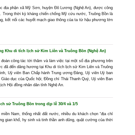
uộc địa phận xã Mỹ Sơn, huyện Đô Lương (Nghệ An), được công
96. Trong thời kỳ kháng chiến chống Mỹ cứu nước, Truông Bồn là
ng, kết nối các huyết mạch giao thông của ta từ hậu phương lớn
 Khu di tích lịch sử Kim Liên và Truông Bồn (Nghệ An)
đoàn công tác tới thăm và làm việc tại một số địa phương trên
c đã đến dâng hương tại Khu di tích lịch sử Kim Liên và Truông
inh, Uỷ viên Ban Chấp hành Trung ương Đảng, Uỷ viên Uỷ ban
 Giáo dục của Quốc hội; Đồng chí Thái Thanh Quý, Uỷ viên Ban
ịch Hội đồng nhân dân tỉnh Nghệ An.
h sử Truông Bồn trong dịp lễ 30/4 và 1/5
 miền Nam, thống nhất đất nước, nhiều du khách chọn “địa chỉ
g gian khổ, hy sinh và tinh thần anh dũng, quật cường của thời