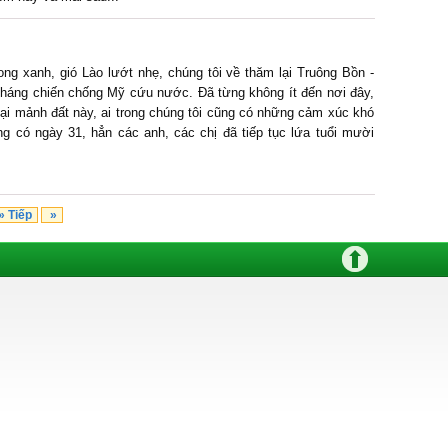
ong xanh, gió Lào lướt nhẹ, chúng tôi về thăm lại Truông Bồn -
kháng chiến chống Mỹ cứu nước. Đã từng không ít đến nơi đây,
lại mảnh đất này, ai trong chúng tôi cũng có những cảm xúc khó
 có ngày 31, hẳn các anh, các chị đã tiếp tục lứa tuổi mười
 Tiếp
»