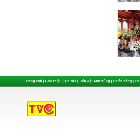
Trang chủ
|
Giới thiệu
|
Tin tức
|
Tiểu đội Anh hùng
|
Chiến công
|
Tri