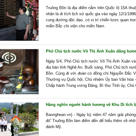
Truông Bồn là địa điểm nằm trên Quốc lộ 15A th
nhận là di tích lịch sử quốc gia vào ngày 12/1/19
cung đường độc đạo, có vị trí chiến lược quan trọ
miền Bắc chi viện cho miền Nam.
Phó Chủ tịch nước Võ Thị Ánh Xuân dâng hương
Ngày 5/4, Phó Chủ tịch nước Võ Thị Ánh Xuân và 
địa bàn tỉnh Nghệ An. Buổi sáng, Phó Chủ tịch nướ
Bồn. Cùng đi với đoàn có đồng chí Nguyễn Đắc V
Thường vụ Quốc hội, Chủ nhiệm Ủy ban Văn hóa -
Chấp hành Trung ương Đảng, Bí thư Tỉnh ủy, Chủ t
Hàng nghìn người hành hương về Khu Di tích lịc
Baonghean.vn) - Ngày kỷ niệm 47 năm giải phóng
đỏ” Truông Bồn làm điểm đến để hiểu thêm về nhữn
đánh Mỹ.