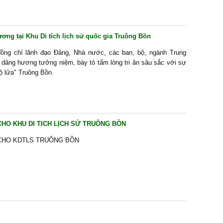
ng tại Khu Di tích lịch sử quốc gia Truông Bồn
đồng chí lãnh đạo Đảng, Nhà nước, các ban, bộ, ngành Trung
 dâng hương tưởng niệm, bày tỏ tấm lòng tri ân sâu sắc với sự
độ lửa" Truông Bồn.
HO KHU DI TICH LỊCH SỬ TRUÔNG BỒN
CHO KDTLS TRUÔNG BỒN