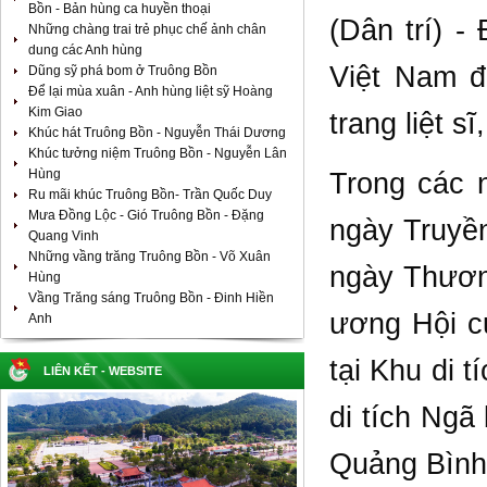
Bồn - Bản hùng ca huyền thoại
(Dân trí) 
Những chàng trai trẻ phục chế ảnh chân
dung các Anh hùng
Việt Nam đ
Dũng sỹ phá bom ở Truông Bồn
Để lại mùa xuân - Anh hùng liệt sỹ Hoàng
Kim Giao
trang liệt s
Khúc hát Truông Bồn - Nguyễn Thái Dương
Khúc tưởng niệm Truông Bồn - Nguyễn Lân
Hùng
Trong các 
Ru mãi khúc Truông Bồn- Trần Quốc Duy
Mưa Đồng Lộc - Gió Truông Bồn - Đặng
ngày Truyề
Quang Vinh
Những vầng trăng Truông Bồn - Võ Xuân
ngày Thương
Hùng
Vầng Trăng sáng Truông Bồn - Đinh Hiền
ương Hội c
Anh
tại Khu di 
LIÊN KẾT - WEBSITE
di tích Ngã
Quảng Bình,