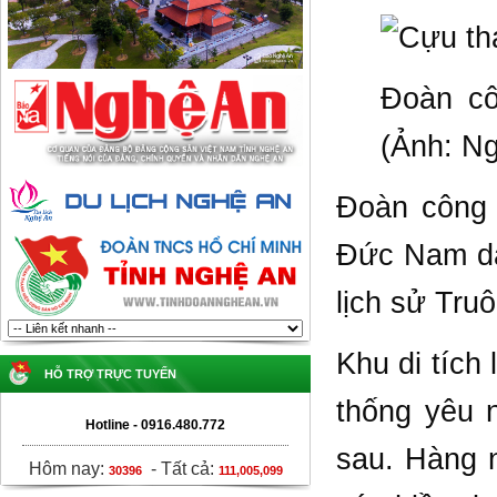
Đoàn cô
(Ảnh: N
Đoàn công 
Đức Nam dẫ
lịch sử Tru
Khu di tích 
HỖ TRỢ TRỰC TUYẾN
thống yêu 
Hotline - 0916.480.772
sau. Hàng n
Hôm nay:
-
Tất cả:
30396
111,005,099