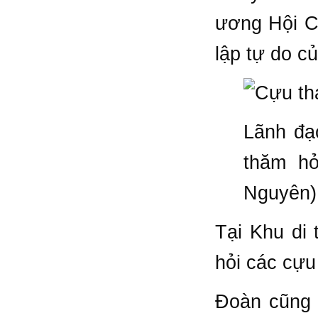
ương Hội C
lập tự do c
Lãnh đạ
thăm h
Nguyên)
Tại Khu di
hỏi các cựu
Đoàn cũng đ