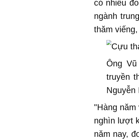
có nhiều đo
ngành trun
thăm viếng, 
Ông Vũ 
truyền t
Nguyễn 
"Hàng năm v
nghìn lượt 
năm nay, đơ