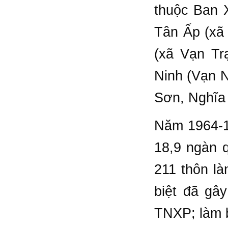
thuộc Ban 
Tân Ấp (xã
(xã Vạn Tr
Ninh (Vạn N
Sơn, Nghĩa
Năm 1964-19
18,9 ngàn q
211 thôn là
biệt đã gây
TNXP; làm b