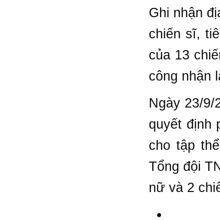
Ghi nhận đị
chiến sĩ, t
của 13 chiế
công nhận l
Ngày 23/9/
quyết định 
cho tập th
Tổng đội TN
nữ và 2 chi