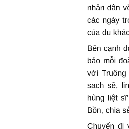
nhân dân về
các ngày tr
của du khác
Bên cạnh đó
bảo mỗi đoà
với Truông
sạch sẽ, li
hùng liệt s
Bồn, chia s
Chuyến đi 