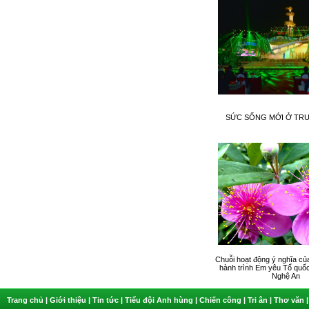
SỨC SỐNG MỚI Ở TR
Chuỗi hoạt động ý nghĩa của
hành trình Em yêu Tổ quốc
Nghệ An
Trang chủ
|
Giới thiệu
|
Tin tức
|
Tiểu đội Anh hùng
|
Chiến công
|
Tri ân
|
Thơ văn