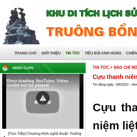
TRANG CHỦ
GIỚI THIỆU
TIN TỨC
TIỂU ĐỘI ANH HÙNG
CHIẾ
TIN TỨC
> BÁO CHÍ N
VIDEO CLIPS
Cựu thanh niên
Error loading YouTube: Video
could not be played
Tin đăng ngày: 3/8/2023 - Xe
Cựu th
niệm liệt
[Trực Tiếp] Chương trình nghệ thuật: Truông